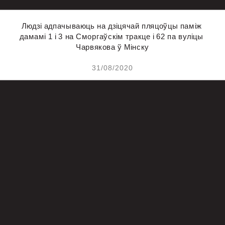
На фота: 
​​Людзі адпачываюць на дзіцячай пляцоўцы паміж 
дамамі 1 і 3 на Сморгаўскім тракце і 62 па вуліцы 
Чарвякова ў Мінску
31/08/2020