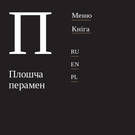
П
Меню
Кніга
RU
EN
Плошча 
PL
перамен