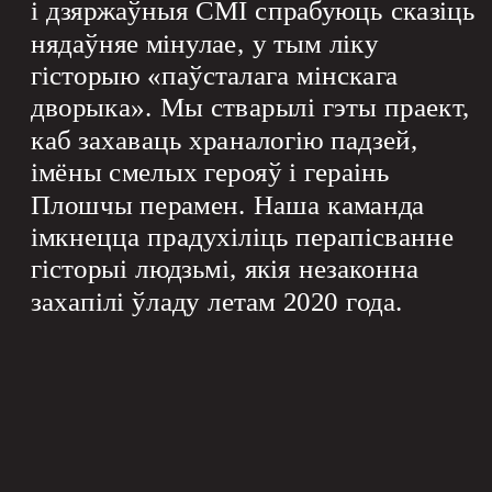
і дзяржаўныя СМІ спрабуюць сказіць 
нядаўняе мінулае, у тым ліку 
гісторыю «паўсталага мінскага 
дворыка». Мы стварылі гэты праект, 
каб захаваць храналогію падзей, 
імёны смелых герояў і гераінь 
Плошчы перамен. Наша каманда 
імкнецца прадухіліць перапісванне 
гісторыі людзьмі, якія незаконна 
захапілі ўладу летам 2020 года.