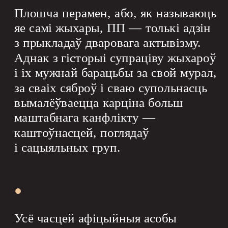
Плошча перамен, або, як называюць 
яе самі жыхары, ПП — толькі адзін 
з прыкладаў дваровага актывізму. 
Аднак з гісторыі супраціву жыхароў 
і іх мужнай барацьбы за свой мурал, 
за сваіх сяброў і сваю супольнасць 
вымалёўваецца карціна больш 
маштабнага канфлікту — 
каштоўнасцей, поглядаў 
і сацыяльных груп.
●
Усё часцей афіцыйныя асобы 