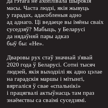
да гэтага не ахоплівала шырокія 
масы. Часта людзі, якія жывуць 
у гарадах, адасобленыя адно 
ад аднаго. Ці ведаеце вы імёны сваіх 
суседзяў? Мабыць, у Беларусі 
да нядаўняй пары адказ 
быў бы: «Не».
Дваровы рух стаў значнай з'явай 
2020 года ў Беларусі. Сотні тысяч 
людзей, якія выходзілі як адно цэлае 
на гарадскія маршы і мітынгі, 
вярталіся ў свае «спальнікі» 
і працягвалі актыўнасць там праз 
знаёмствы са сваімі суседзямі.