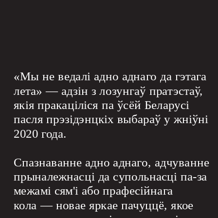
«Мы не ведалі адно аднаго да гэтага 
лета» — адзін з лозунгаў пратэстаў, 
якія пракаціліся па ўсёй Беларусі 
пасля прэзідэнцкіх выбараў у жніўні 
2020 года.
Спазнаванне адно аднаго, адчуванне 
прыналежнасці да супольнасці па-за 
межамі сям'і або прафесійнага 
кола — новае яркае пачуццё, якое 